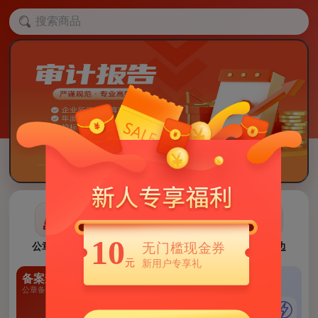
10
公章刻制
私章定制
办公用章
印章周边
无门槛现金券
元
新用户专享礼
备案查询
每月新品
秒杀专区
公章备案信息
每月新品上架
限时最低价