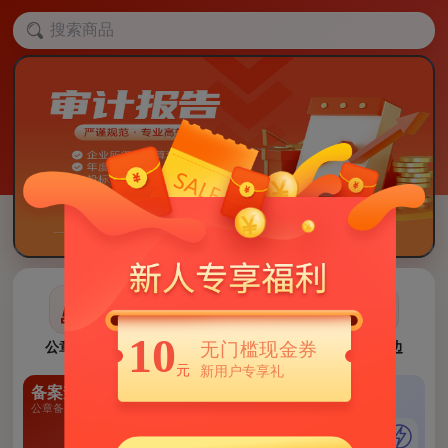
10
公章刻制
私章定制
办公用章
印章周边
无门槛现金券
元
新用户专享礼
备案查询
每月新品
秒杀专区
公章备案信息
每月新品上架
限时最低价