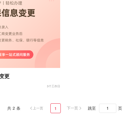
变更
3个工作日
共 2 条
下一页
跳至
页
1
上一页