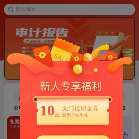
10
公章刻制
私章定制
办公用章
印章周边
无门槛现金券
元
新用户专享礼
备案查询
每月新品
秒杀专区
公章备案信息
每月新品上架
限时最低价